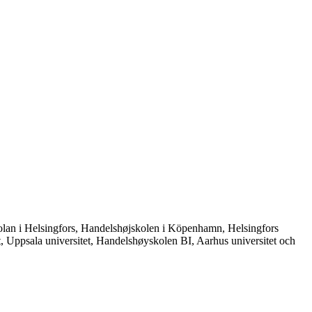
gskolan i Helsingfors, Handelshøjskolen i Köpenhamn, Helsingfors
et, Uppsala universitet, Handelshøyskolen BI, Aarhus universitet och