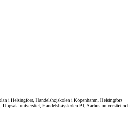
gskolan i Helsingfors, Handelshøjskolen i Köpenhamn, Helsingfors
et, Uppsala universitet, Handelshøyskolen BI, Aarhus universitet och