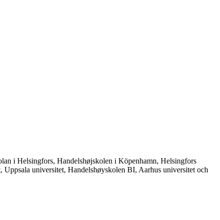
gskolan i Helsingfors, Handelshøjskolen i Köpenhamn, Helsingfors
et, Uppsala universitet, Handelshøyskolen BI, Aarhus universitet och