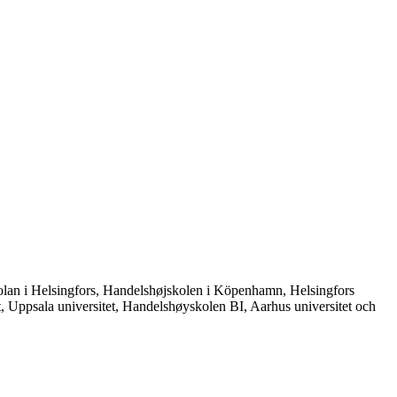
gskolan i Helsingfors, Handelshøjskolen i Köpenhamn, Helsingfors
et, Uppsala universitet, Handelshøyskolen BI, Aarhus universitet och