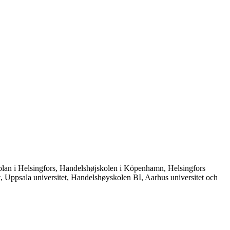
gskolan i Helsingfors, Handelshøjskolen i Köpenhamn, Helsingfors
et, Uppsala universitet, Handelshøyskolen BI, Aarhus universitet och