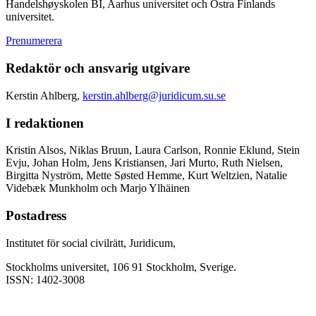
Handelshøyskolen BI, Aarhus universitet och Östra Finlands
universitet.
Prenumerera
Redaktör och ansvarig utgivare
Kerstin Ahlberg,
kerstin.ahlberg@juridicum.su.se
I redaktionen
Kristin Alsos, Niklas Bruun, Laura Carlson, Ronnie Eklund, Stein
Evju, Johan Holm, Jens Kristiansen, Jari Murto, Ruth Nielsen,
Birgitta Nyström, Mette Søsted Hemme, Kurt Weltzien, Natalie
Videbæk Munkholm och Marjo Ylhäinen
Postadress
Institutet för social civilrätt, Juridicum,
Stockholms universitet, 106 91 Stockholm, Sverige.
ISSN: 1402-3008