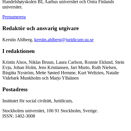
Handelshøyskolen BI, Aarhus universitet och Östra Finlands
universitet.
Prenumerera
Redaktör och ansvarig utgivare
Kerstin Ahlberg,
kerstin.ahlberg@juridicum.su.se
I redaktionen
Kristin Alsos, Niklas Bruun, Laura Carlson, Ronnie Eklund, Stein
Evju, Johan Holm, Jens Kristiansen, Jari Murto, Ruth Nielsen,
Birgitta Nyström, Mette Søsted Hemme, Kurt Weltzien, Natalie
Videbæk Munkholm och Marjo Ylhäinen
Postadress
Institutet för social civilrätt, Juridicum,
Stockholms universitet, 106 91 Stockholm, Sverige.
ISSN: 1402-3008