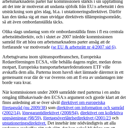
arbetsmarknadens parter har kommissionen stärkts i sin uppfattning
att det inte är motiverat att undanta sjöfolk från EU:s arbetsrätt i den
utsträckning som görs idag, bl.a. i utstationeringsdirektivet. Därför
kan den tänka sig att man utvidgar direktivets tillämpningsområde,
så att även ombordanställda täcks.
Olika slags undantag som rör ombordanställda finns i fl era centrala
arbetsrättsdirektiv, och i slutet av 2007 inledde kommissionen
samråd för att höra om arbetsmarknadens parter ansåg att de
fortfarande var motiverade
(se EU & arbetsrätt nr 4/2007 sid 6)
.
Arbetsgivarna inom sjötransportbranschen, Europeiska
Redareföreningen ECSA, ville behålla dagens regler, medan deras
motpart, Europeiska transportarbetarefederationen ETF ville
avskaffa dem alla. Parterna inom havsfi sket lämnade däremot in ett
gemensamt svar där de var överens om att fl era av undantagen inte
borde vara kvar.
När kommissionen under 2009 samrådde med parterna i en andra
omgång tillbakavisade den ECSA:s argument och gjorde klart att det
finns anledning att se över såväl
direktivet om europeiska
företagsråd (nu 2009/38
) som
direktivet om information och samråd
(2002/14)
,
lönegarantidirektivet (2008/94)
,
direktivet om kollektiva
uppsägningar (98/59)
,
företagsöverlåtelsedirektivet (2001/23
och
utstationeringsdirektivet.
Det innebär inte nödvändigtvis att alla