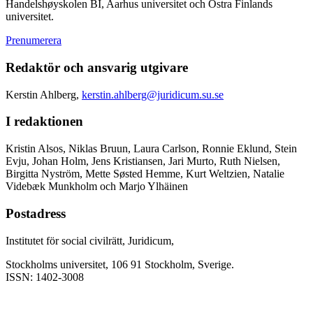
Handelshøyskolen BI, Aarhus universitet och Östra Finlands
universitet.
Prenumerera
Redaktör och ansvarig utgivare
Kerstin Ahlberg,
kerstin.ahlberg@juridicum.su.se
I redaktionen
Kristin Alsos, Niklas Bruun, Laura Carlson, Ronnie Eklund, Stein
Evju, Johan Holm, Jens Kristiansen, Jari Murto, Ruth Nielsen,
Birgitta Nyström, Mette Søsted Hemme, Kurt Weltzien, Natalie
Videbæk Munkholm och Marjo Ylhäinen
Postadress
Institutet för social civilrätt, Juridicum,
Stockholms universitet, 106 91 Stockholm, Sverige.
ISSN: 1402-3008