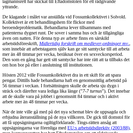
lagmannsrett har skickat till Eftadomstolen för ett rådgivande
yttrande.
De klagande i målet var anställda vid Fossumkollektivet i Solvold.
Kollektivet är ett behandlingshem för flickor med
beroendeproblematik. Behandlarna lever tillsammans med
patienterna dygnet runt. De sover i samma hus och är tillgängliga
även om natten. För denna typ av arbete finns en särskild
arbetstidsföreskrift,
Midlertidig forskrift om medlever-ordninger mv
.
,
som innebär att arbetstagaren själv kan ge sitt samtycke till att arbeta
mer än 48 timmar per vecka, beräknat över en sexveckorsperiod.
Den som en gång har gett sitt samtycke har inte rätt att ta tillbaks det
om hon bor på eller i anslutning till institutionen.
Hösten 2012 ville Fossumkollektivet dra in ett skift för att spara
pengar. Dittills hade behandlarna haft en genomsnittlig arbetstid på
56 timmar i veckan. I fortsättningen skulle de arbeta sju dygn i
sträck och därefter vara lediga lika länge (”
7-7 turnus
”). Det innebar
att de skulle vara på jobbet i genomsnitt 84 timmar och i aktivt
arbete mer än 48 timmar per vecka.
När de inte ville gå med på det nya schemat blev de uppsagda och
erbjudna återanställning på de nya villkoren. De gick till domstol för
att få uppsägningarna ogiltigförklarade. Tings-rätten ansåg att
uppsägningarna var förenliga med
EU:s arbetstidsdirektiv (2003/88)
,