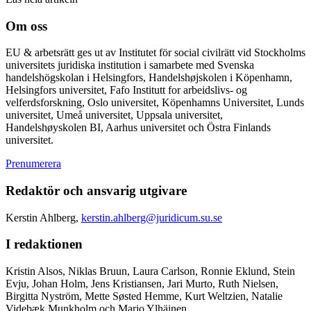
Om oss
EU & arbetsrätt ges ut av Institutet för social civilrätt vid Stockholms
universitets juridiska institution i samarbete med Svenska
handelshögskolan i Helsingfors, Handelshøjskolen i Köpenhamn,
Helsingfors universitet, Fafo Institutt for arbeidslivs- og
velferdsforskning, Oslo universitet, Köpenhamns Universitet, Lunds
universitet, Umeå universitet, Uppsala universitet,
Handelshøyskolen BI, Aarhus universitet och Östra Finlands
universitet.
Prenumerera
Redaktör och ansvarig utgivare
Kerstin Ahlberg,
kerstin.ahlberg@juridicum.su.se
I redaktionen
Kristin Alsos, Niklas Bruun, Laura Carlson, Ronnie Eklund, Stein
Evju, Johan Holm, Jens Kristiansen, Jari Murto, Ruth Nielsen,
Birgitta Nyström, Mette Søsted Hemme, Kurt Weltzien, Natalie
Videbæk Munkholm och Marjo Ylhäinen