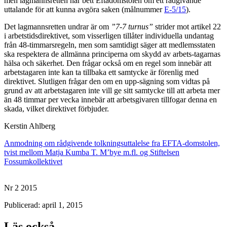
men lagmannsretten har bett Eftadomstolen om ett rådgivande
uttalande för att kunna avgöra saken (målnummer
E-5/15
).
Det lagmannsretten undrar är om
”7-7 turnus”
strider mot artikel 22
i arbetstidsdirektivet, som visserligen tillåter individuella undantag
från 48-timmarsregeln, men som samtidigt säger att medlemsstaten
ska respektera de allmänna principerna om skydd av arbets-tagarnas
hälsa och säkerhet. Den frågar också om en regel som innebär att
arbetstagaren inte kan ta tillbaka ett samtycke är förenlig med
direktivet. Slutligen frågar den om en upp-sägning som vidtas på
grund av att arbetstagaren inte vill ge sitt samtycke till att arbeta mer
än 48 timmar per vecka innebär att arbetsgivaren tillfogar denna en
skada, vilket direktivet förbjuder.
Kerstin Ahlberg
Anmodning om rådgivende tolkningsuttalelse fra EFTA-domstolen,
tvist mellom Matja Kumba T. M’bye m.fl. og Stiftelsen
Fossumkollektivet
Nr 2 2015
Publicerad: april 1, 2015
Läs också