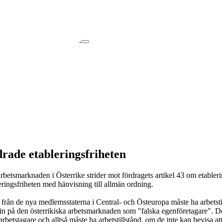
rade etableringsfriheten
arbetsmarknaden i Österrike strider mot fördragets artikel 43 om etabler
ringsfriheten med hänvisning till allmän ordning.
från de nya medlemsstaterna i Central- och Östeuropa måste ha arbetstills
ig in på den österrikiska arbetsmarknaden som "falska egenföretagare". D
betstagare och alltså måste ha arbetstillstånd, om de inte kan bevisa att