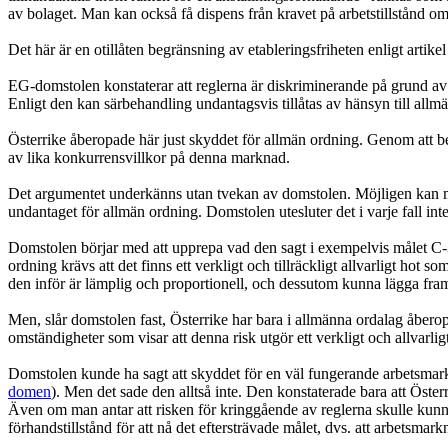
av bolaget. Man kan också få dispens från kravet på arbetstillstånd om 
Det här är en otillåten begränsning av etableringsfriheten enligt art
EG-domstolen konstaterar att reglerna är diskriminerande på grund av n
Enligt den kan särbehandling undantagsvis tillåtas av hänsyn till allmä
Österrike åberopade här just skyddet för allmän ordning. Genom att 
av lika konkurrensvillkor på denna marknad.
Det argumentet underkänns utan tvekan av domstolen. Möjligen kan man
undantaget för allmän ordning. Domstolen utesluter det i varje fall in
Domstolen börjar med att upprepa vad den sagt i exempelvis målet
ordning krävs att det finns ett verkligt och tillräckligt allvarligt 
den inför är lämplig och proportionell, och dessutom kunna lägga fram 
Men, slår domstolen fast, Österrike har bara i allmänna ordalag åbero
omständigheter som visar att denna risk utgör ett verkligt och allvarl
Domstolen kunde ha sagt att skyddet för en väl fungerande arbetsmark
domen
). Men det sade den alltså inte. Den konstaterade bara att Öster
Även om man antar att risken för kringgående av reglerna skulle kunna 
förhandstillstånd för att nå det eftersträvade målet, dvs. att arbetsma