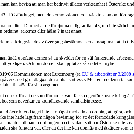
man kan bevisa att man har bedrivit tillåten verksamhet i Österrike under
ikel 43 i EG-fördraget, menade kommissionen och väckte talan om fördrags
ationalitet. Därmed är de förbjudna enligt artikel 43, om inte särbehan
n ordning, säkerhet eller hälsa ? inget annat.
bekämpa kringgående av övergångsbestämmelserna avsåg man att ta till
 ändå uppfatta domen så att skyddet för en väl fungerande arbetsmarkna
te uttryckligen. Och om domen ska uppfattas så är det en nyhet.
 C-319/06 Kommissionen mot Luxemburg (se
EU & arbetsrätt nr 3/2008 s
hot som påverkar ett grundläggande samhällsintresse. Men en medlemsstat
fakta till stöd för sina argument.
pat en risk för att de som förmodas vara falska egenföretagare kringgå
igt hot som påverkar ett grundläggande samhällsintresse.
nad över huvud taget inte har något med allmän ordning att göra, och s
rike inte hade lagt fram någon bevisning för att det förmodade kringgåend
störa den allmänna ordningen på ett sådant sätt har Österrike inte visat
rknaden ska fungera väl, eller att det inte kan uppnås med åtgärder som är