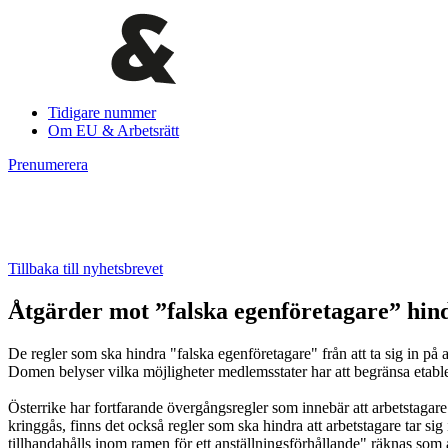
Tidigare nummer
Om EU & Arbetsrätt
Prenumerera
Tillbaka till nyhetsbrevet
Åtgärder mot ”falska egenföretagare” hind
De regler som ska hindra "falska egenföretagare" från att ta sig in på 
Domen belyser vilka möjligheter medlemsstater har att begränsa etable
Österrike har fortfarande övergångsregler som innebär att arbetstagare 
kringgås, finns det också regler som ska hindra att arbetstagare tar s
tillhandahålls inom ramen för ett anställningsförhållande" räknas som ar