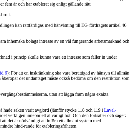
 fem år och har etablerat sig enligt gällande rätt.
brott.
dlingen kan rättfärdigas med hänvisning till EG-fördragets artikel 46.
vara inhemska bolags intresse av en väl fungerande arbetsmarknad och
d i princip skulle kunna vara ett intresse som faller in under
id 6
): För att en inskränkning ska vara berättigad av hänsyn till allmän
 som åberopar det undantaget måste också bedöma om den restriktion som
r övergångsbestämmelserna, utan att lägga fram några exakta
å hade saken varit avgjord (jämför stycke 118 och 119 i
Laval-
et verkligen innebär ett allvarligt hot. Och den fortsätter och säger:
 att det är nödvändigt att införa ett allmänt system med
 mindre hind-rande för etableringsfriheten.