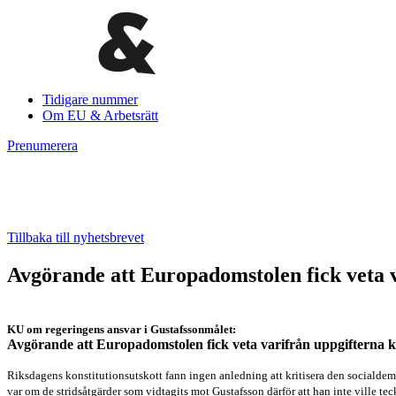
Tidigare nummer
Om EU & Arbetsrätt
Prenumerera
Tillbaka till nyhetsbrevet
Avgörande att Europadomstolen fick veta 
KU om regeringens ansvar i Gustafssonmålet:
Avgörande att Europadomstolen fick veta varifrån uppgifterna 
R
iksdagens konstitutionsutskott fann ingen anledning att kritisera den sociald
var om de stridsåtgärder som vidtagits mot Gustafsson därför att han inte ville te