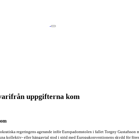
varifrån uppgifterna kom
kom
emokratiska regeringens agerande inför Europadomstolen i fallet Torgny Gustafsson
ckna kollektiv- eller hängavtal stod i strid med Europakonventionens skydd för före