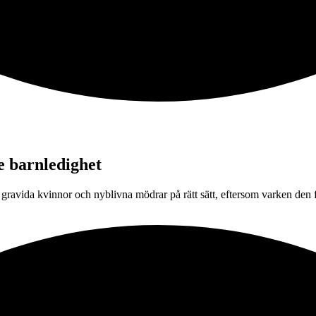
e barnledighet
ravida kvinnor och nyblivna mödrar på rätt sätt, eftersom varken den fi