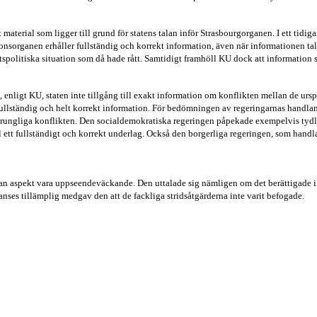
et material som ligger till grund för statens talan inför Strasbourgorganen. I ett t
ntionsorganen erhåller fullständig och korrekt information, även när informationen 
politiska situation som då hade rått. Samtidigt framhöll KU dock att information s
 enligt KU, staten inte tillgång till exakt information om konflikten mellan de urs
 fullständig och helt korrekt information. För bedömningen av regeringarnas handlan
rsprungliga konflikten. Den socialdemokratiska regeringen påpekade exempelvis tydli
l ett fullständigt och korrekt underlag. Också den borgerliga regeringen, som handla
 aspekt vara uppseendeväckande. Den uttalade sig nämligen om det berättigade i st
anses tillämplig medgav den att de fackliga stridsåtgärderna inte varit befogade.