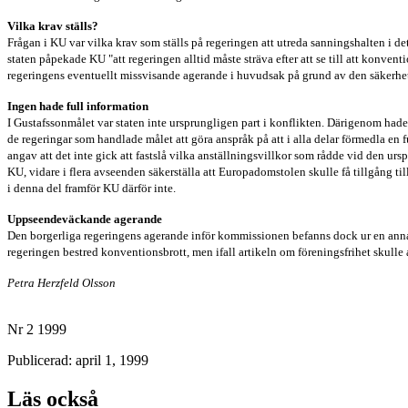
Vilka krav ställs?
Frågan i KU var vilka krav som ställs på regeringen att utreda sanningshalten i d
staten påpekade KU "att regeringen alltid måste sträva efter att se till att konve
regeringens eventuellt missvisande agerande i huvudsak på grund av den säkerhets
Ingen hade full information
I Gustafssonmålet var staten inte ursprungligen part i konflikten. Därigenom hade,
de regeringar som handlade målet att göra anspråk på att i alla delar förmedla en
angav att det inte gick att fastslå vilka anställningsvillkor som rådde vid den u
KU, vidare i flera avseenden säkerställa att Europadomstolen skulle få tillgång til
i denna del framför KU därför inte.
Uppseendeväckande agerande
Den borgerliga regeringens agerande inför kommissionen befanns dock ur en annan
regeringen bestred konventionsbrott, men ifall artikeln om föreningsfrihet skulle 
Petra Herzfeld Olsson
Nr 2 1999
Publicerad: april 1, 1999
Läs också