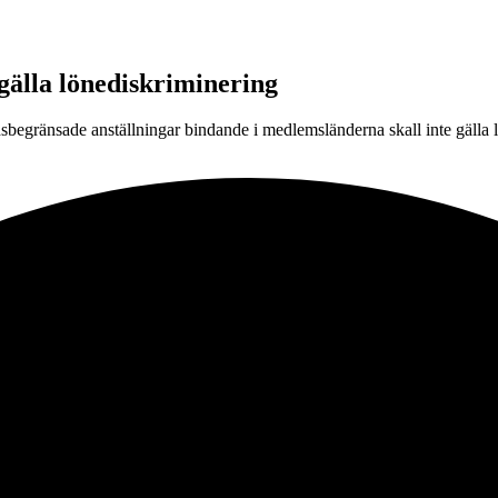
l gälla lönediskriminering
idsbegränsade anställningar bindande i medlemsländerna skall inte gälla