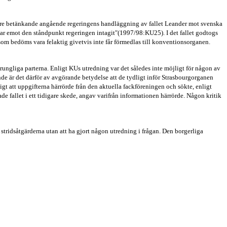
idigare betänkande angående regeringens handläggning av fallet Leander mot svenska
talar emot den ståndpunkt regeringen intagit"(1997/98:KU25). I det fallet godtogs
om bedöms vara felaktig givetvis inte får förmedlas till konventionsorganen.
prungliga parterna. Enligt KUs utredning var det således inte möjligt för någon av
de är det därför av avgörande betydelse att de tydligt inför Strasbourgorganen
gt att uppgifterna härrörde från den aktuella fackföreningen och sökte, enligt
de fallet i ett tidigare skede, angav varifrån informationen härrörde. Någon kritik
ridsåtgärderna utan att ha gjort någon utredning i frågan. Den borgerliga