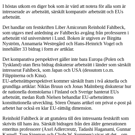
I höstas utkom en diger bok som är värd att notera för alla som är
intresserade av arbetsrätt, särskilt komparativ arbetsrätt och EUs
arbetsrätt.
Det handlar om festskriften Liber Amicorum Reinhold Fahlbeck,
som utgavs med anledning av Fahlbecks avgång från professuren i
arbetsrätt vid universitetet i Lund. Boken är utgiven av Birgitta
Nyström, Annamaria Westregård och Hans-Heinrich Vogel och
innehåller 33 bidrag i form av artiklar.
Det komparativa perspektivet gäller inte bara Europa (Polen och
Tyskland) utan flera bidrag diskuterar arbetsrätt i länder som särskilt
intresserat Fahlbeck, som Japan och USA (dessutom t.o.m.
Filippinerna och Kina).
EU-arbetsrättsperspektivet kommer särskilt fram i två aktuella och
grundliga artiklar: Niklas Bruun och Jonas Malmberg diskuterar hur
de nationella domstolarna i Finland och Sverige hanterat EUs
arbetsrätt, medan Ruth Nielsen behandlar EU-arbetsrättens
konstitutionella utveckling. Sören Ömans artikel om privat e-post på
arbetet har också en klar EU-rättslig dimension.
Reinhold Fahlbeck är att gratulera till den intressanta festskrift som
skrivits till hans ära. Särskilt bidragen från den äldre generationen
emeritus professorer (Axel Adlercreutz, Tadashi Haganami, Gunnar
Karnell, Tore Sigeman och Clyde W. Summers) visar att det – om