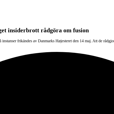
get insiderbrott rådgöra om fusion
 två instanser frikändes av Danmarks Højesteret den 14 maj. Att de rådg