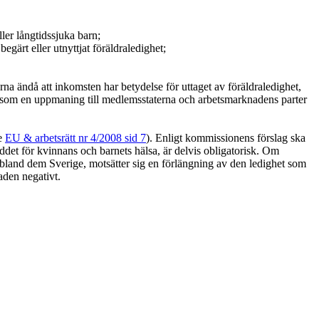
ler långtidssjuka barn;
egärt eller utnyttjat föräldraledighet;
erna ändå att inkomsten har betydelse för uttaget av föräldraledighet,
as som en uppmaning till medlemsstaterna och arbetsmarknadens parter
se
EU & arbetsrätt nr 4/2008 sid 7
). Enligt kommissionens förslag ska
det för kvinnans och barnets hälsa, är delvis obligatorisk. Om
, bland dem Sverige, motsätter sig en förlängning av den ledighet som
aden negativt.