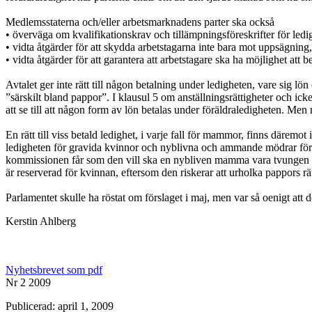
Medlemsstaterna och/eller arbetsmarknadens parter ska också
• överväga om kvalifikationskrav och tillämpningsföreskrifter för led
• vidta åtgärder för att skydda arbetstagarna inte bara mot uppsägning,
• vidta åtgärder för att garantera att arbetstagare ska ha möjlighet att 
Avtalet ger inte rätt till någon betalning under ledigheten, vare sig l
”särskilt bland pappor”. I klausul 5 om anställningsrättigheter och i
att se till att någon form av lön betalas under föräldraledigheten. Men 
En rätt till viss betald ledighet, i varje fall för mammor, finns däremot 
ledigheten för gravida kvinnor och nyblivna och ammande mödrar förlä
kommissionen får som den vill ska en nybliven mamma vara tvungen att 
är reserverad för kvinnan, eftersom den riskerar att urholka pappors r
Parlamentet skulle ha röstat om förslaget i maj, men var så oenigt att det
Kerstin Ahlberg
Nyhetsbrevet som pdf
Nr 2 2009
Publicerad: april 1, 2009