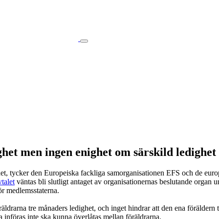
ighet men ingen enighet om särskild ledigh
ghet, tycker den Europeiska fackliga samorganisationen EFS och de eu
talet
väntas bli slutligt antaget av organisationernas beslutande organ 
ör medlemsstaterna.
räldrarna tre månaders ledighet, och inget hindrar att den ena föräldern t
 införas inte ska kunna överlåtas mellan föräldrarna.