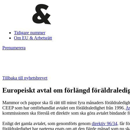
Tidigare nummer
Om EU & Arbetsrätt
Prenumerera
Tillbaka till nyhetsbrevet
Europeiskt avtal om förlängd föräldraled
Mammor och pappor ska få rätt till minst fyra månaders föräldraledi
CEEP som har omförhandlat avtalet om föräldraledighet från 1996.
Av
kommissionen ska föreslå ett direktiv som ska göra avtalet bindande f
Enligt det gamla avtalet, som genomförts genom
direktiv 96/34,
får fö
föräldraledighet har parterna enats om att den fjärde månad som nu ska