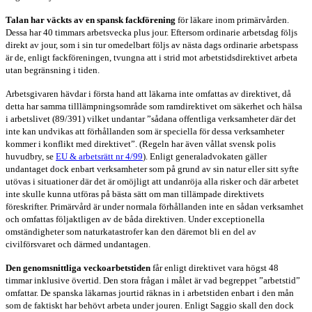
Talan har väckts av en spansk fackförening
för läkare inom primärvården.
Dessa har 40 timmars arbetsvecka plus jour. Eftersom ordinarie arbetsdag följs
direkt av jour, som i sin tur omedelbart följs av nästa dags ordinarie arbetspass
är de, enligt fackföreningen, tvungna att i strid mot arbetstidsdirektivet arbeta
utan begränsning i tiden.
Arbetsgivaren hävdar i första hand att läkarna inte omfattas av direktivet, då
detta har
samma tilllämpningsområde som ramdirektivet om säkerhet och hälsa
i arbetslivet (89/391) vilket undantar ”sådana offentliga verksamheter där det
inte kan undvikas att förhållanden som är speciella för dessa verksamheter
kommer i konflikt med direktivet”. (Regeln har även vållat svensk polis
huvudbry, se
EU & arbetsrätt nr 4/99
). Enligt generaladvokaten gäller
undantaget dock enbart verksamheter som på grund av sin natur eller sitt syfte
utövas i situationer där det är omöjligt att undanröja alla risker och där arbetet
inte skulle kunna utföras på bästa sätt om man tillämpade direktivets
föreskrifter. Primärvård är under normala förhållanden inte en sådan verksamhet
och omfattas följaktligen av de båda direktiven. Under exceptionella
omständigheter som naturkatastrofer kan den däremot bli en del av
civilförsvaret och därmed undantagen.
Den genomsnittliga veckoarbetstiden
får enligt direktivet vara högst 48
timmar inklusive övertid. Den stora frågan i målet är vad begreppet ”arbetstid”
omfattar. De spanska läkarnas jourtid räknas in i arbetstiden enbart i den mån
som de faktiskt har behövt arbeta under jouren. Enligt Saggio skall den dock