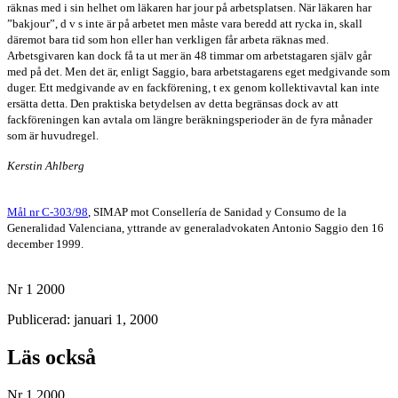
räknas med i sin helhet om läkaren har jour på arbetsplatsen. När läkaren har
”bakjour”, d v s inte är på arbetet men måste vara beredd att rycka in, skall
däremot bara tid som hon eller han verkligen får arbeta räknas med.
Arbetsgivaren kan dock få ta ut mer än 48 timmar om arbetstagaren själv går
med på det. Men det är, enligt Saggio, bara arbetstagarens eget medgivande som
duger. Ett medgivande av en fackförening, t ex genom kollektivavtal kan inte
ersätta detta. Den praktiska betydelsen av detta begränsas dock av att
fackföreningen kan avtala om längre beräkningsperioder än de fyra månader
som är huvudregel.
Kerstin Ahlberg
Mål nr C-303/98
, SIMAP mot Consellería de Sanidad y Consumo de la
Generalidad Valenciana, yttrande av generaladvokaten Antonio Saggio den 16
december 1999.
Nr 1 2000
Publicerad: januari 1, 2000
Läs också
Nr 1 2000