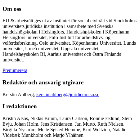
Om oss
EU & arbetsrätt ges ut av Institutet för social civilrätt vid Stockholms
universitets juridiska institution i samarbete med Svenska
handelshögskolan i Helsingfors, Handelshøjskolen i Köpenhamn,
Helsingfors universitet, Fafo Institutt for arbeidslivs- og
velferdsforskning, Oslo universitet, Köpenhamns Universitet, Lunds
universitet, Umeå universitet, Uppsala universitet,
Handelshøyskolen BI, Aarhus universitet och Östra Finlands
universitet.
Prenumerera
Redaktör och ansvarig utgivare
Kerstin Ahlberg,
kerstin.ahlberg@juridicum.su.se
I redaktionen
Kristin Alsos, Niklas Bruun, Laura Carlson, Ronnie Eklund, Stein
Evju, Johan Holm, Jens Kristiansen, Jari Murto, Ruth Nielsen,
Birgitta Nyström, Mette Søsted Hemme, Kurt Weltzien, Natalie
Videbæk Munkholm och Marjo Ylhäinen