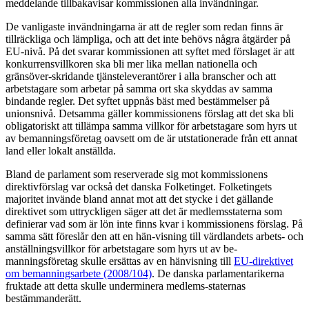
meddelande tillbakavisar kommissionen alla invändningar.
De vanligaste invändningarna är att de regler som redan finns är
tillräckliga och lämpliga, och att det inte behövs några åtgärder på
EU-nivå. På det svarar kommissionen att syftet med förslaget är att
konkurrensvillkoren ska bli mer lika mellan nationella och
gränsöver-skridande tjänsteleverantörer i alla branscher och att
arbetstagare som arbetar på samma ort ska skyddas av samma
bindande regler. Det syftet uppnås bäst med bestämmelser på
unionsnivå. Detsamma gäller kommissionens förslag att det ska bli
obligatoriskt att tillämpa samma villkor för arbetstagare som hyrs ut
av bemanningsföretag oavsett om de är utstationerade från ett annat
land eller lokalt anställda.
Bland de parlament som reserverade sig mot kommissionens
direktivförslag var också det danska Folketinget. Folketingets
majoritet invände bland annat mot att det stycke i det gällande
direktivet som uttryckligen säger att det är medlemsstaterna som
definierar vad som är lön inte finns kvar i kommissionens förslag. På
samma sätt föreslår den att en hän-visning till värdlandets arbets- och
anställningsvillkor för arbetstagare som hyrs ut av be-
manningsföretag skulle ersättas av en hänvisning till
EU-direktivet
om bemanningsarbete (2008/104)
. De danska parlamentarikerna
fruktade att detta skulle underminera medlems-staternas
bestämmanderätt.