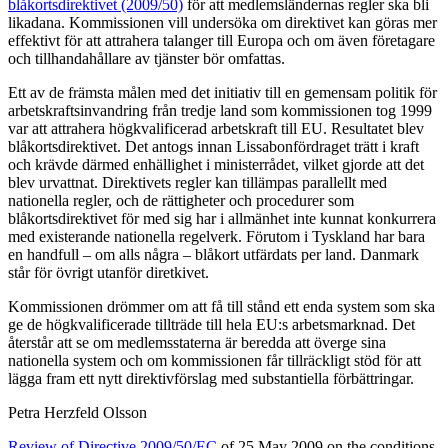
blåkortsdirektivet (2009/50)
för att medlemsländernas regler ska bli
likadana. Kommissionen vill undersöka om direktivet kan göras mer
effektivt för att attrahera talanger till Europa och om även företagare
och tillhandahållare av tjänster bör omfattas.
Ett av de främsta målen med det initiativ till en gemensam politik för
arbetskraftsinvandring från tredje land som kommissionen tog 1999
var att attrahera högkvalificerad arbetskraft till EU. Resultatet blev
blåkortsdirektivet. Det antogs innan Lissabonfördraget trätt i kraft
och krävde därmed enhällighet i ministerrådet, vilket gjorde att det
blev urvattnat. Direktivets regler kan tillämpas parallellt med
nationella regler, och de rättigheter och procedurer som
blåkortsdirektivet för med sig har i allmänhet inte kunnat konkurrera
med existerande nationella regelverk. Förutom i Tyskland har bara
en handfull – om alls några – blåkort utfärdats per land. Danmark
står för övrigt utanför diretkivet.
Kommissionen drömmer om att få till stånd ett enda system som ska
ge de högkvalificerade tillträde till hela EU:s arbetsmarknad. Det
återstår att se om medlemsstaterna är beredda att överge sina
nationella system och om kommissionen får tillräckligt stöd för att
lägga fram ett nytt direktivförslag med substantiella förbättringar.
Petra Herzfeld Olsson
Review of Directive 2009/50/EC
of 25 May 2009 on the conditions