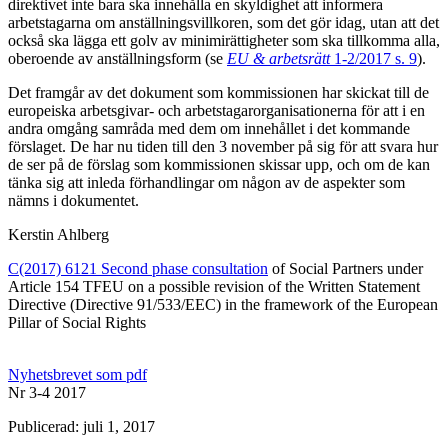
direktivet inte bara ska innehålla en skyldighet att informera
arbetstagarna om anställningsvillkoren, som det gör idag, utan att det
också ska lägga ett golv av minimirättigheter som ska tillkomma alla,
oberoende av anställningsform (se
EU & arbetsrätt
1-2/2017 s. 9
).
Det framgår av det dokument som kommissionen har skickat till de
europeiska arbetsgivar- och arbetstagarorganisationerna för att i en
andra omgång samråda med dem om innehållet i det kommande
förslaget. De har nu tiden till den 3 november på sig för att svara hur
de ser på de förslag som kommissionen skissar upp, och om de kan
tänka sig att inleda förhandlingar om någon av de aspekter som
nämns i dokumentet.
Kerstin Ahlberg
C(2017) 6121 Second phase consultation
of Social Partners under
Article 154 TFEU on a possible revision of the Written Statement
Directive (Directive 91/533/EEC) in the framework of the European
Pillar of Social Rights
Nyhetsbrevet som pdf
Nr 3-4 2017
Publicerad: juli 1, 2017