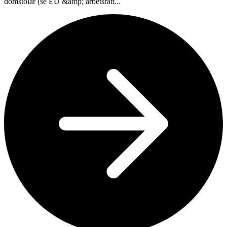
domstolar (se EU &amp; arbetsrätt...