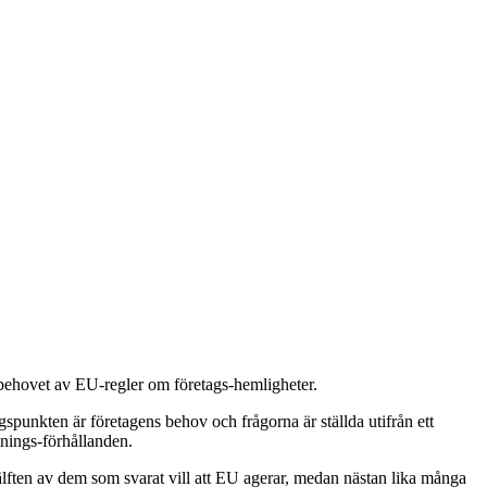
hovet av EU-regler om företags-hemligheter.
punkten är företagens behov och frågorna är ställda utifrån ett
llnings-förhållanden.
älften av dem som svarat vill att EU agerar, medan nästan lika många