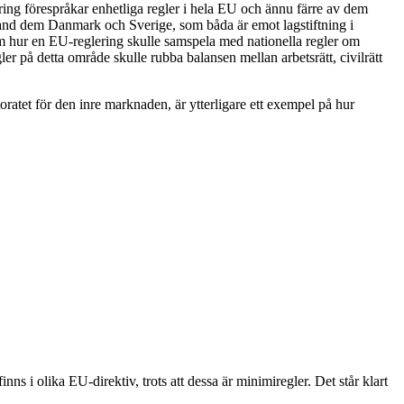
ring förespråkar enhetliga regler i hela EU och ännu färre av dem
land dem Danmark och Sverige, som båda är emot lagstiftning i
m hur en EU-reglering skulle samspela med nationella regler om
r på detta område skulle rubba balansen mellan arbetsrätt, civilrätt
atet för den inre marknaden, är ytterligare ett exempel på hur
s i olika EU-direktiv, trots att dessa är minimiregler. Det står klart