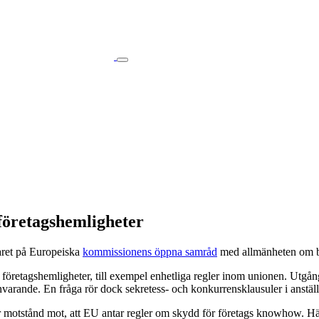
företagshemligheter
varet på Europeiska
kommissionens öppna samråd
med allmänheten om be
öretagshemligheter, till exempel enhetliga regler inom unionen. Utgångs
 frånvarande. En fråga rör dock sekretess- och konkurrensklausuler i anstä
ler motstånd mot, att EU antar regler om skydd för företags knowhow. H