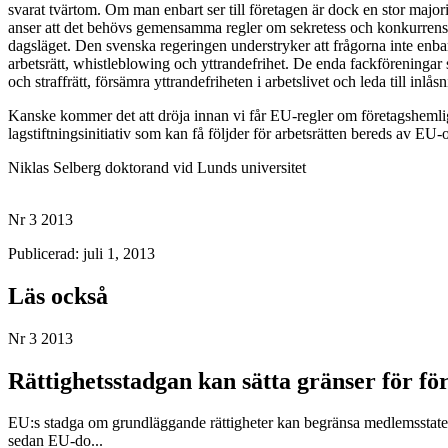
svarat tvärtom. Om man enbart ser till företagen är dock en stor majo
anser att det behövs gemensamma regler om sekretess och konkurrensk
dagsläget. Den svenska regeringen understryker att frågorna inte enb
arbetsrätt, whistleblowing och yttrandefrihet. De enda fackföreningar
och straffrätt, försämra yttrandefriheten i arbetslivet och leda till inlås
Kanske kommer det att dröja innan vi får EU-regler om företagshemligh
lagstiftningsinitiativ som kan få följder för arbetsrätten bereds av EU-
Niklas Selberg doktorand vid Lunds universitet
Nr 3 2013
Publicerad: juli 1, 2013
Läs också
Nr 3 2013
Rättighetsstadgan kan sätta gränser för fö
EU:s stadga om grundläggande rättigheter kan begränsa medlemsstaternas 
sedan EU-do...