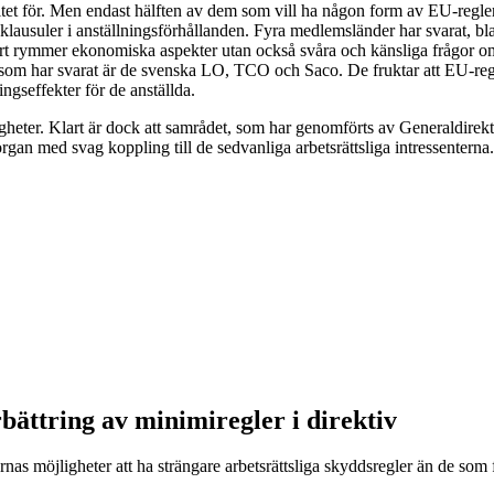
ritet för. Men endast hälften av dem som vill ha någon form av EU-regle
lausuler i anställningsförhållanden. Fyra medlemsländer har svarat, b
art rymmer ekonomiska aspekter utan också svåra och känsliga frågor o
 som har svarat är de svenska LO, TCO och Saco. De fruktar att EU-regle
ningseffekter för de anställda.
eter. Klart är dock att samrådet, som har genomförts av Generaldirektor
organ med svag koppling till de sedvanliga arbetsrättsliga intressenterna.
rbättring av minimiregler i direktiv
möjligheter att ha strängare arbetsrättsliga skyddsregler än de som finn