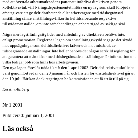
med att övertala arbetsmarknadens parter att införliva direktiven genom
kollektivavtal, vill Näringsdepartementet införa en ny lag som skall förbjuda
arbetsgivare att ge deltidsarbetande eller arbetstagare med tidsbegränsad
anställning sämre anställningsvillkor än heltidsarbetande respektive
tillsvidareanställda, om inte särbehandlingen är berättigad av sakliga skäl.
Några mer lagstiftningsåtgärder med anledning av direktiven behövs inte,
enligt promemorian. Reglerna i lagen om anställningsskydd sägs ge det skydd
mot uppsägningar som deltidsdirektivet kräver och mot missbruk av
tidsbegränsade anställningar. Inte heller behövs det någon särskild reglering för
att garantera att människor med tidsbegränsade anställningar får information om
vilka lediga jobb som finns hos arbetsgivaren.
Den nya lagen föreslås träda i kraft den 1 april 2002. Deltidsdirektivet skulle ha
varit genomfört redan den 20 januari i år, och fristen för visstidsdirektivet går ut
den 10 juli. Här kan dock regeringen be kommissionen att få ett år till på sig.
Kerstin Ahlberg
Nr 1 2001
Publicerad: januari 1, 2001
Läs också