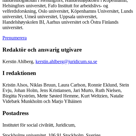
handelshögskolan i Helsingfors, Handelshøjskolen i Köpenhamn,
Helsingfors universitet, Fafo Institutt for arbeidslivs- og
velferdsforskning, Oslo universitet, Köpenhamns Universitet, Lunds
universitet, Umeå universitet, Uppsala universitet,
Handelshøyskolen BI, Aarhus universitet och Östra Finlands
universitet.
Prenumerera
Redaktör och ansvarig utgivare
Kerstin Ahlberg,
kerstin.ahlberg@juridicum.su.se
I redaktionen
Kristin Alsos, Niklas Bruun, Laura Carlson, Ronnie Eklund, Stein
Evju, Johan Holm, Jens Kristiansen, Jari Murto, Ruth Nielsen,
Birgitta Nyström, Mette Søsted Hemme, Kurt Weltzien, Natalie
Videbæk Munkholm och Marjo Ylhäinen
Postadress
Institutet för social civilrätt, Juridicum,
Stockholms universitet, 106 91 Stockholm, Sverige.