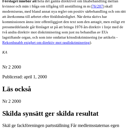
Förslaget innebär att
hela det gamla direktivet om likabehandling mellan
kvinnor och män i fråga om tillgång till anställning m m (
76/207
) skall
moderniseras, med bland annat nya regler om positiv särbehandling och om rätt
att återkomma till arbetet efter föräldraledighet. När detta skrivs har
kommissionen ännu inte offentliggjort den text som den antagit, men enligt ett
pressmeddelande går förslaget ut på att bringa 1976 års direktiv i linje med de
två andra direktiv mot diskriminering som just nu behandlas av EUs
lagstiftande organ, och som inte omfattar könsdiskriminering (se artikeln -
Rekordsnabb enighet om direktiv mot rasdiskriminering
).
KA
Nr 2 2000
Publicerad: april 1, 2000
Läs också
Nr 2 2000
Skilda synsätt ger skilda resultat
Skäl ge fackföreningen partsställning Får medlemsstaternas egen