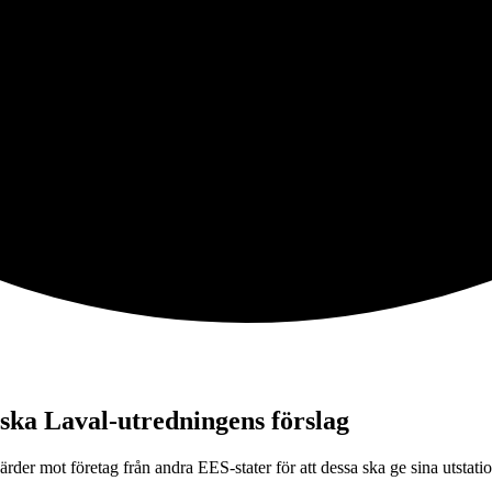
nska Laval-utredningens förslag
rder mot företag från andra EES-stater för att dessa ska ge sina utstati