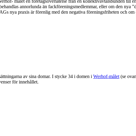
of- målet en företagsöverlåtelse från en kollektivavtalsbunden till en
behandlas annorlunda än fackföreningsmedlemmar, eller om den nya ”
 om BAGs nya praxis är förenlig med den negativa föreningsfriheten och 
ttningarna av sina domar. I stycke 34 i domen i
Werhof-målet
(se ovan
nser för innehållet.