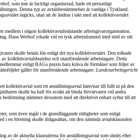
rhof, som inte är fackligt organiserad, hade ett personligt
ställningen. Denna typ av avtalsbestämmelser är vanliga i Tyskland.
gsavtalet ingicks, utan att de ändras i takt med att kollektivavtalet
nte medlem i någon kollektivavtalsslutande arbetsgivarorganisation.
jning. Hans Werhof yrkade vid en tysk arbetsdomstol med stöd av sitt
varen skulle betala lön enligt det nya kollektivavtalet. Den tolkade
g av kollektivavtalsbundna och utanförstående arbetstagare. Detta
gsmedlemmar enligt BAGs praxis bara kräva de förmåner som följer av
ttsföljder gäller för utanförstående arbetstagare.
Landesarbeitsgericht
t kollektivavtal som ett anställningsavtal hänvisar till fullt ut på den
tiftaren skulle ha haft för avsikt att binda förvärvaren vid andra
 bedömning stämmer dessutom med att direktivet enbart syftar till att
er, som även ingår i de grundläggande rättigheter som enligt
ed i en förening skulle ifrågasättas, om den nämnda avtalsklausulen
g av de aktuella klausulerna för anställningsavtal som slutits efter