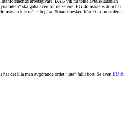
 utanförstående arbetsgivare. BAG vill nu tolka avtalsklausulen
dynamiken” ska gälla även för de senare. EG-domstolens dom har
om domstolen inte måste begära förhandsbesked från EG-domstolen i
) har det lilla men avgörande ordet ”inte” fallit bort. Se även
EU &