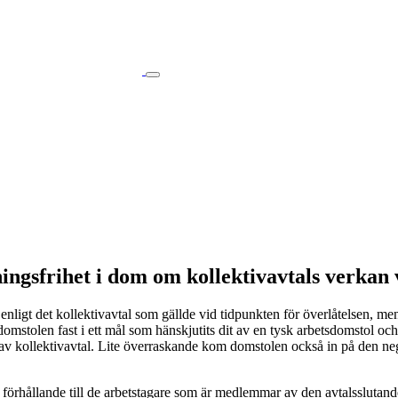
ngsfrihet i dom om kollektivavtals verkan 
enligt det kollektivavtal som gällde vid tidpunkten för överlåtelsen, men
-domstolen fast i ett mål som hänskjutits dit av en tysk arbetsdomstol o
n av kollektivavtal. Lite överraskande kom domstolen också in på den ne
t i förhållande till de arbetstagare som är medlemmar av den avtalssluta