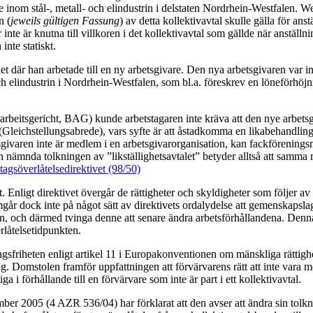
e inom stål-, metall- och elindustrin i delstaten Nordrhein-Westfalen. We
n (
jeweils gültigen Fassung
) av detta kollektivavtal skulle gälla för an
nte är knutna till villkoren i det kollektivavtal som gällde när anställnin
inte statiskt.
t där han arbetade till en ny arbetsgivare. Den nya arbetsgivaren var i
 och elindustrin i Nordrhein-Westfalen, som bl.a. föreskrev en löneförhö
rbeitsgericht, BAG) kunde arbetstagaren inte kräva att den nye arbetsgi
 (Gleichstellungsabrede), vars syfte är att åstadkomma en likabehandlin
givaren inte är medlem i en arbetsgivarorganisation, kan fackförenin
nämnda tolkningen av ”likställighetsavtalet” betyder alltså att samma rä
tagsöverlåtelsedirektivet (98/50)
Enligt direktivet övergår de rättigheter och skyldigheter som följer av et
går dock inte på något sätt av direktivets ordalydelse att gemenskapslags
gen, och därmed tvinga denne att senare ändra arbetsförhållandena. Denna
rlåtelsetidpunkten.
friheten enligt artikel 11 i Europakonventionen om mänskliga rättighet
 Domstolen framför uppfattningen att förvärvarens rätt att inte vara m
 i förhållande till en förvärvare som inte är part i ett kollektivavtal.
r 2005 (4 AZR 536/04) har förklarat att den avser att ändra sin tolknin