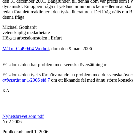
den 31 december 2001. Bakgrunden till denna dom var precis som i Werh
dynamiskt. En öppen fråga i Tyskland är nu om icke-medlemmar ska 
redan föranlett reaktioner i den tyska litteraturen. Det ifrågasätts
denna fråga.
Michael Gotthardt
vetenskaplig medarbetare
Högsta arbetsdomstolen i Erfurt
Mål nr C-499/04 Werhof
, dom den 9 mars 2006
EG-domstolen har problem med svenska översättningar
EG-domstolen tycks för närvarande ha problem med de svenska översä
arbetsrätt
nr 1/2006 sid 7
om ett liknande fel med ännu större konsekve
KA
Nyhetsbrevet som pdf
Nr 2 2006
Publicerad: april 1, 2006