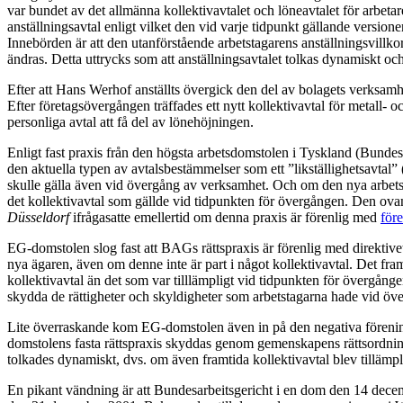
var bundet av det allmänna kollektivavtalet och löneavtalet för arbetar
anställningsavtal enligt vilket den vid varje tidpunkt gällande versione
Innebörden är att den utanförstående arbetstagarens anställningsvillkor i
ändras. Detta uttrycks som att anställningsavtalet tolkas dynamiskt och 
Efter att Hans Werhof anställts övergick den del av bolagets verksamhe
Efter företagsövergången träffades ett nytt kollektivavtal för metall-
personliga avtal att få del av lönehöjningen.
Enligt fast praxis från den högsta arbetsdomstolen i Tyskland (Bundesa
den aktuella typen av avtalsbestämmelser som ett ”likställighetsavtal”
skulle gälla även vid övergång av verksamhet. Och om den nya arbets
det kollektivavtal som gällde vid tidpunkten för övergången. Den ovan 
Düsseldorf
ifrågasatte emellertid om denna praxis är förenlig med
före
EG-domstolen slog fast att BAGs rättspraxis är förenlig med direktivet. 
nya ägaren, även om denne inte är part i något kollektivavtal. Det fram
kollektivavtal än det som var tilllämpligt vid tidpunkten för övergån
skydda de rättigheter och skyldigheter som arbetstagarna hade vid öve
Lite överraskande kom EG-domstolen även in på den negativa förenings
domstolens fasta rättspraxis skyddas genom gemenskapens rättsordning.
tolkades dynamiskt, dvs. om även framtida kollektivavtal blev tillämpliga
En pikant vändning är att Bundesarbeitsgericht i en dom den 14 decembe