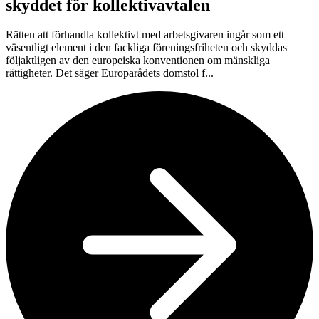
skyddet för kollektivavtalen
Rätten att förhandla kollektivt med arbetsgivaren ingår som ett
väsentligt element i den fackliga föreningsfriheten och skyddas
följaktligen av den europeiska konventionen om mänskliga
rättigheter. Det säger Europarådets domstol f...