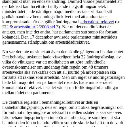
ståndpunkt utan en endaste ändring. Därmed visade parlamentet att
det faktiskt kan ha ett stort inflytande i lagstiftningsarbetet. I
ministerrådet hade nämligen några medlemsstater villkorat sitt
godkännande av bemanningsdirektivet med att andra stater
kompromissade när det gäller ändringarna i
arbetstidsdirektivet
(se
EU & arbetsrätt nr 2/2008 sid 3
). När nu det ena direktivet är
antaget, men inte det andra, har parlamentet satt stopp för fortsatt
kohandel. Den 17 december avvisade parlamentet ministerrådets
gemensamma ståndpunkt om arbetstidsdirektivet.
Nu var det inte uteslutet att även den skulle gå igenom i parlamentet.
Det behöriga utskottet hade visserligen hela 22 ändringsförslag, av
vilka de viktigaste var att möjligheten att göra individuella
överenskommelser om undantag från regeln om 48 timmars
arbetsvecka ska avskaffas och att all jourtid på arbetsplatsen ska
fortsätta att räknas som arbetstid. Men om inget av ändringsförslagen
hade fått majoritet när parlamentet röstade, hade ministerrådet
kunnat anta direktivet. I stället väntar nu förlikningsförhandlingar
mellan rådet och parlamentet.
De centrala reglerna i bemanningsdirektivet är dels en
likabehandlingsprincip, dels en regel om att olika begränsningar och
förbud mot uthyrning av arbetskraft i medlemsstaterna ska ses över.
Likabehandlingsprincipen innebär att arbetstagare som hyrs ut ska
ha minst den lön och andra villkor som de skulle ha haft om de varit