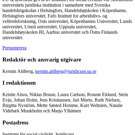
universitets juridiska institution i samarbete med Svenska
handelshögskolan i Helsingfors, Handelshøjskolen i Köpenhamn,
Helsingfors universitet, Fafo Institutt for arbeidslivs- og
velferdsforskning, Oslo universitet, Köpenhamns Universitet, Lunds
universitet, Umeå universitet, Uppsala universitet,
Handelshøyskolen BI, Aarhus universitet och Östra Finlands
universitet.
Prenumerera
Redaktör och ansvarig utgivare
Kerstin Ahlberg,
kerstin.ahlberg@juridicum.su.se
I redaktionen
Kristin Alsos, Niklas Bruun, Laura Carlson, Ronnie Eklund, Stein
Evju, Johan Holm, Jens Kristiansen, Jari Murto, Ruth Nielsen,
Birgitta Nyström, Mette Søsted Hemme, Kurt Weltzien, Natalie
Videbæk Munkholm och Marjo Ylhäinen
Postadress
Institutet för social civilrätt, Juridicum,