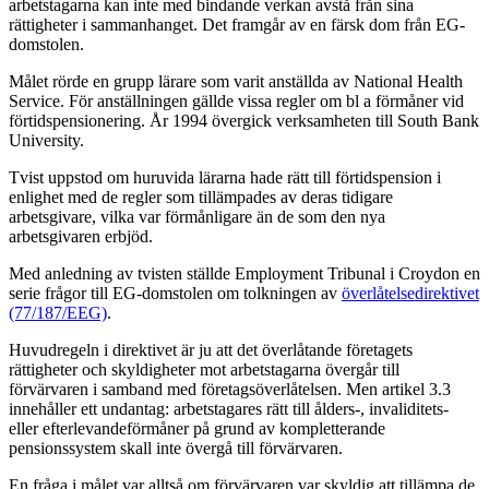
arbetstagarna kan inte med bindande verkan avstå från sina
rättigheter i sammanhanget. Det framgår av en färsk dom från EG-
domstolen.
Målet rörde en grupp lärare som varit anställda av National Health
Service. För anställningen gällde vissa regler om bl a förmåner vid
förtidspensionering. År 1994 övergick verksamheten till South Bank
University.
Tvist uppstod om huruvida lärarna hade rätt till förtidspension i
enlighet med de regler som tillämpades av deras tidigare
arbetsgivare, vilka var förmånligare än de som den nya
arbetsgivaren erbjöd.
Med anledning av tvisten ställde Employment Tribunal i Croydon en
serie frågor till EG-domstolen om tolkningen av
överlåtelsedirektivet
(77/187/EEG)
.
Huvudregeln i direktivet är ju att det överlåtande företagets
rättigheter och skyldigheter mot arbetstagarna övergår till
förvärvaren i samband med företagsöverlåtelsen. Men artikel 3.3
innehåller ett undantag: arbetstagares rätt till ålders-, invaliditets-
eller efterlevandeförmåner på grund av kompletterande
pensionssystem skall inte övergå till förvärvaren.
En fråga i målet var alltså om förvärvaren var skyldig att tillämpa de