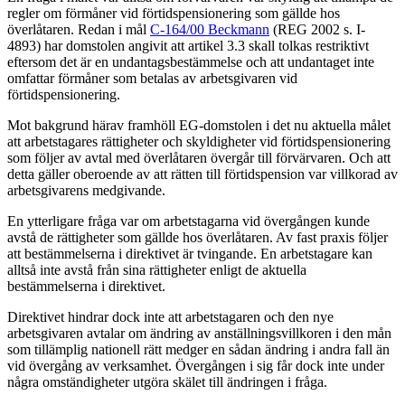
regler om förmåner vid förtidspensionering som gällde hos
överlåtaren. Redan i mål
C-164/00 Beckmann
(REG 2002 s. I-
4893) har domstolen angivit att artikel 3.3 skall tolkas restriktivt
eftersom det är en undantagsbestämmelse och att undantaget inte
omfattar förmåner som betalas av arbetsgivaren vid
förtidspensionering.
Mot bakgrund härav framhöll EG-domstolen i det nu aktuella målet
att arbetstagares rättigheter och skyldigheter vid förtidspensionering
som följer av avtal med överlåtaren övergår till förvärvaren. Och att
detta gäller oberoende av att rätten till förtidspension var villkorad av
arbetsgivarens medgivande.
En ytterligare fråga var om arbetstagarna vid övergången kunde
avstå de rättigheter som gällde hos överlåtaren. Av fast praxis följer
att bestämmelserna i direktivet är tvingande. En arbetstagare kan
alltså inte avstå från sina rättigheter enligt de aktuella
bestämmelserna i direktivet.
Direktivet hindrar dock inte att arbetstagaren och den nye
arbetsgivaren avtalar om ändring av anställningsvillkoren i den mån
som tillämplig nationell rätt medger en sådan ändring i andra fall än
vid övergång av verksamhet. Övergången i sig får dock inte under
några omständigheter utgöra skälet till ändringen i fråga.