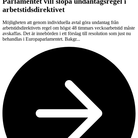
Parlamentet vill slopa undantagsregel i
arbetstidsdirektivet
Möjligheten att genom individuella avtal göra undantag från
arbetstidsdirektivets regel om högst 48 timmars veckoarbetstid måste
avskaffas. Det är innebörden i ett förslag till resolution som just nu
behandlas i Europaparlamentet. Bakgr...