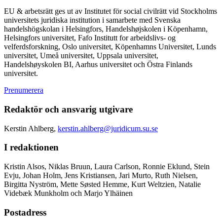
EU & arbetsrätt ges ut av Institutet för social civilrätt vid Stockholms
universitets juridiska institution i samarbete med Svenska
handelshögskolan i Helsingfors, Handelshøjskolen i Köpenhamn,
Helsingfors universitet, Fafo Institutt for arbeidslivs- og
velferdsforskning, Oslo universitet, Köpenhamns Universitet, Lunds
universitet, Umeå universitet, Uppsala universitet,
Handelshøyskolen BI, Aarhus universitet och Östra Finlands
universitet.
Prenumerera
Redaktör och ansvarig utgivare
Kerstin Ahlberg,
kerstin.ahlberg@juridicum.su.se
I redaktionen
Kristin Alsos, Niklas Bruun, Laura Carlson, Ronnie Eklund, Stein
Evju, Johan Holm, Jens Kristiansen, Jari Murto, Ruth Nielsen,
Birgitta Nyström, Mette Søsted Hemme, Kurt Weltzien, Natalie
Videbæk Munkholm och Marjo Ylhäinen
Postadress