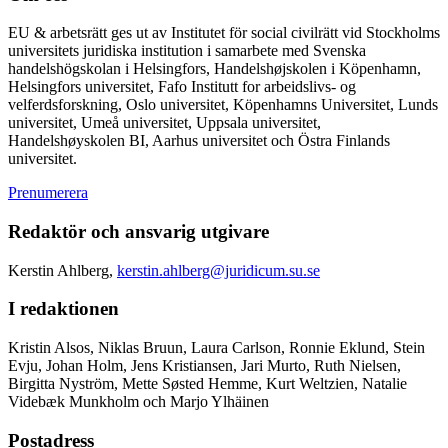
EU & arbetsrätt ges ut av Institutet för social civilrätt vid Stockholms
universitets juridiska institution i samarbete med Svenska
handelshögskolan i Helsingfors, Handelshøjskolen i Köpenhamn,
Helsingfors universitet, Fafo Institutt for arbeidslivs- og
velferdsforskning, Oslo universitet, Köpenhamns Universitet, Lunds
universitet, Umeå universitet, Uppsala universitet,
Handelshøyskolen BI, Aarhus universitet och Östra Finlands
universitet.
Prenumerera
Redaktör och ansvarig utgivare
Kerstin Ahlberg,
kerstin.ahlberg@juridicum.su.se
I redaktionen
Kristin Alsos, Niklas Bruun, Laura Carlson, Ronnie Eklund, Stein
Evju, Johan Holm, Jens Kristiansen, Jari Murto, Ruth Nielsen,
Birgitta Nyström, Mette Søsted Hemme, Kurt Weltzien, Natalie
Videbæk Munkholm och Marjo Ylhäinen
Postadress