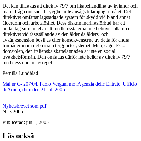
Det kan tilläggas att direktiv 79/7 om likabehandling av kvinnor och
män i fråga om social trygghet inte ansågs tillämpligt i målet. Det
direktivet omfattar lagstadgade system för skydd vid bland annat
ålderdom och arbetslöshet. Dess diskrimineringsförbud har ett
undantag som innebär att medlemsstaterna inte behöver tillämpa
direktivet vid fastställande av den ålder då ålders- och
avgångspension beviljas eller konsekvenserna av detta för andra
förmåner inom det sociala trygghetssystemet. Men, säger EG-
domstolen, den italienska skattelättnaden är inte en social
trygghetsförmån. Den omfattas därför inte heller av direktiv 79/7
med dess undantagsregel.
Pernilla Lundblad
Mål nr C- 207/04, Paolo Vergani mot Agenzia delle Entrate, Ufficio
di Arona, dom den 21 juli 2005
Nyhetsbrevet som pdf
Nr 3 2005
Publicerad: juli 1, 2005
Läs också