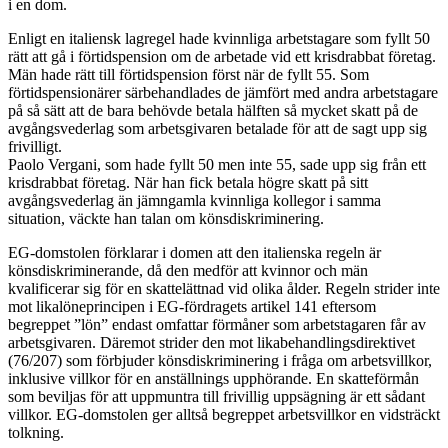
i en dom.
Enligt en italiensk lagregel hade kvinnliga arbetstagare som fyllt 50
rätt att gå i förtidspension om de arbetade vid ett krisdrabbat företag.
Män hade rätt till förtidspension först när de fyllt 55. Som
förtidspensionärer särbehandlades de jämfört med andra arbetstagare
på så sätt att de bara behövde betala hälften så mycket skatt på de
avgångsvederlag som arbetsgivaren betalade för att de sagt upp sig
frivilligt.
Paolo Vergani, som hade fyllt 50 men inte 55, sade upp sig från ett
krisdrabbat företag. När han fick betala högre skatt på sitt
avgångsvederlag än jämngamla kvinnliga kollegor i samma
situation, väckte han talan om könsdiskriminering.
EG-domstolen förklarar i domen att den italienska regeln är
könsdiskriminerande, då den medför att kvinnor och män
kvalificerar sig för en skattelättnad vid olika ålder. Regeln strider inte
mot likalöneprincipen i EG-fördragets artikel 141 eftersom
begreppet ”lön” endast omfattar förmåner som arbetstagaren får av
arbetsgivaren. Däremot strider den mot likabehandlingsdirektivet
(76/207) som förbjuder könsdiskriminering i fråga om arbetsvillkor,
inklusive villkor för en anställnings upphörande. En skatteförmån
som beviljas för att uppmuntra till frivillig uppsägning är ett sådant
villkor. EG-domstolen ger alltså begreppet arbetsvillkor en vidsträckt
tolkning.