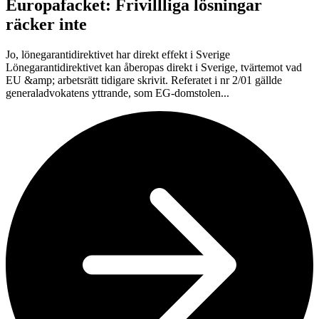
Europafacket: Frivillliga lösningar
räcker inte
Jo, lönegarantidirektivet har direkt effekt i Sverige
Lönegarantidirektivet kan åberopas direkt i Sverige, tvärtemot vad
EU &amp; arbetsrätt tidigare skrivit. Referatet i nr 2/01 gällde
generaladvokatens yttrande, som EG-domstolen...