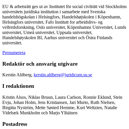
EU & arbetsrätt ges ut av Institutet för social civilrätt vid Stockholms
universitets juridiska institution i samarbete med Svenska
handelshögskolan i Helsingfors, Handelshøjskolen i Köpenhamn,
Helsingfors universitet, Fafo Institutt for arbeidslivs- og
velferdsforskning, Oslo universitet, Köpenhamns Universitet, Lunds
universitet, Umeå universitet, Uppsala universitet,
Handelshøyskolen BI, Aarhus universitet och Östra Finlands
universitet.
Prenumerera
Redaktör och ansvarig utgivare
Kerstin Ahlberg,
kerstin.ahlberg@juridicum.su.se
I redaktionen
Kristin Alsos, Niklas Bruun, Laura Carlson, Ronnie Eklund, Stein
Evju, Johan Holm, Jens Kristiansen, Jari Murto, Ruth Nielsen,
Birgitta Nyström, Mette Søsted Hemme, Kurt Weltzien, Natalie
Videbæk Munkholm och Marjo Ylhäinen
Postadress