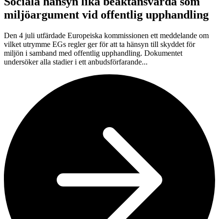
Sociala hänsyn lika beaktansvärda som
miljöargument vid offentlig upphandling
Den 4 juli utfärdade Europeiska kommissionen ett meddelande om
vilket utrymme EGs regler ger för att ta hänsyn till skyddet för
miljön i samband med offentlig upphandling. Dokumentet
undersöker alla stadier i ett anbudsförfarande...