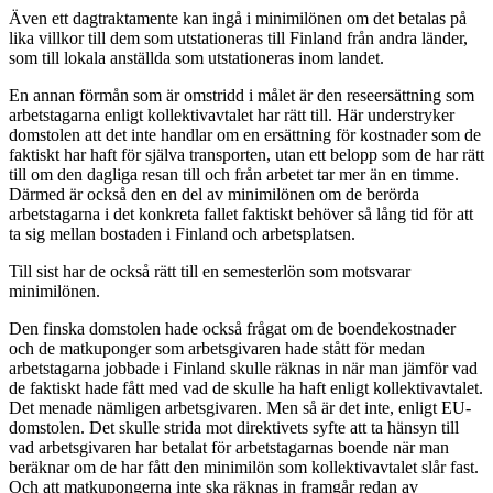
Även ett dagtraktamente kan ingå i minimilönen om det betalas på
lika villkor till dem som utstationeras till Finland från andra länder,
som till lokala anställda som utstationeras inom landet.
En annan förmån som är omstridd i målet är den reseersättning som
arbetstagarna enligt kollektivavtalet har rätt till. Här understryker
domstolen att det inte handlar om en ersättning för kostnader som de
faktiskt har haft för själva transporten, utan ett belopp som de har rätt
till om den dagliga resan till och från arbetet tar mer än en timme.
Därmed är också den en del av minimilönen om de berörda
arbetstagarna i det konkreta fallet faktiskt behöver så lång tid för att
ta sig mellan bostaden i Finland och arbetsplatsen.
Till sist har de också rätt till en semesterlön som motsvarar
minimilönen.
Den finska domstolen hade också frågat om de boendekostnader
och de matkuponger som arbetsgivaren hade stått för medan
arbetstagarna jobbade i Finland skulle räknas in när man jämför vad
de faktiskt hade fått med vad de skulle ha haft enligt kollektivavtalet.
Det menade nämligen arbetsgivaren. Men så är det inte, enligt EU-
domstolen. Det skulle strida mot direktivets syfte att ta hänsyn till
vad arbetsgivaren har betalat för arbetstagarnas boende när man
beräknar om de har fått den minimilön som kollektivavtalet slår fast.
Och att matkupongerna inte ska räknas in framgår redan av