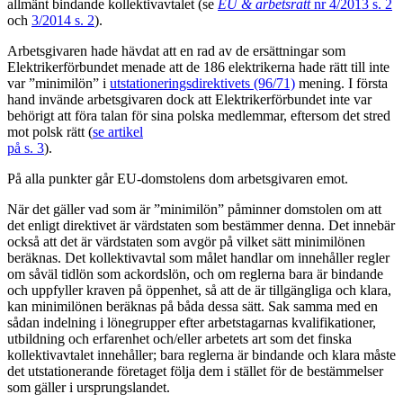
allmänt bindande kollektivavtalet (se
EU & arbetsrätt
nr 4/2013 s. 2
och
3/2014 s. 2
).
Arbetsgivaren hade hävdat att en rad av de ersättningar som
Elektrikerförbundet menade att de 186 elektrikerna hade rätt till inte
var ”minimilön” i
utstationeringsdirektivets (96/71)
mening. I första
hand invände arbetsgivaren dock att Elektrikerförbundet inte var
behörigt att föra talan för sina polska medlemmar, eftersom det stred
mot polsk rätt (
se artikel
på s. 3
).
På alla punkter går EU-domstolens dom arbetsgivaren emot.
När det gäller vad som är ”minimilön” påminner domstolen om att
det enligt direktivet är värdstaten som bestämmer denna. Det innebär
också att det är värdstaten som avgör på vilket sätt minimilönen
beräknas. Det kollektivavtal som målet handlar om innehåller regler
om såväl tidlön som ackordslön, och om reglerna bara är bindande
och uppfyller kraven på öppenhet, så att de är tillgängliga och klara,
kan minimilönen beräknas på båda dessa sätt. Sak samma med en
sådan indelning i lönegrupper efter arbetstagarnas kvalifikationer,
utbildning och erfarenhet och/eller arbetets art som det finska
kollektivavtalet innehåller; bara reglerna är bindande och klara måste
det utstationerande företaget följa dem i stället för de bestämmelser
som gäller i ursprungslandet.