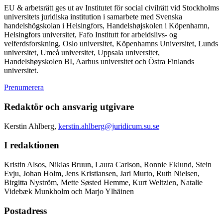
EU & arbetsrätt ges ut av Institutet för social civilrätt vid Stockholms
universitets juridiska institution i samarbete med Svenska
handelshögskolan i Helsingfors, Handelshøjskolen i Köpenhamn,
Helsingfors universitet, Fafo Institutt for arbeidslivs- og
velferdsforskning, Oslo universitet, Köpenhamns Universitet, Lunds
universitet, Umeå universitet, Uppsala universitet,
Handelshøyskolen BI, Aarhus universitet och Östra Finlands
universitet.
Prenumerera
Redaktör och ansvarig utgivare
Kerstin Ahlberg,
kerstin.ahlberg@juridicum.su.se
I redaktionen
Kristin Alsos, Niklas Bruun, Laura Carlson, Ronnie Eklund, Stein
Evju, Johan Holm, Jens Kristiansen, Jari Murto, Ruth Nielsen,
Birgitta Nyström, Mette Søsted Hemme, Kurt Weltzien, Natalie
Videbæk Munkholm och Marjo Ylhäinen
Postadress