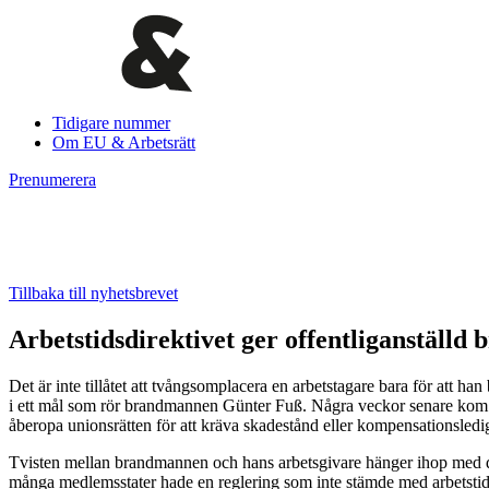
Tidigare nummer
Om EU & Arbetsrätt
Prenumerera
Tillbaka till nyhetsbrevet
Arbetstidsdirektivet ger offentliganställd 
Det är inte tillåtet att tvångsomplacera en arbetstagare bara för att h
i ett mål som rör brandmannen Günter Fuß. Några veckor senare kom de
åberopa unionsrätten för att kräva skadestånd eller kompensationsledig
Tvisten mellan brandmannen och hans arbetsgivare hänger ihop med de p
många medlemsstater hade en reglering som inte stämde med arbetstids