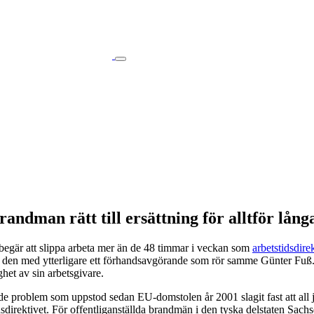
brandman rätt till ersättning för alltför lån
an begär att slippa arbeta mer än de 48 timmar i veckan som
arbetstidsdire
n med ytterligare ett förhandsavgörande som rör samme Günter Fuß. Där
het av sin arbetsgivare.
roblem som uppstod sedan EU-domstolen år 2001 slagit fast att all jour
direktivet. För offentliganställda brandmän i den tyska delstaten Sach