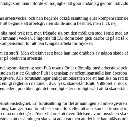
, samtidigt som man införde en möjlighet att göra undantag genom indivi
rs arbetsvecka, och han begärde också ersättning eller kompensationsledi
 Fuß begärde att arbetsgivaren skulle ändra beslutet, men fi ck nej.
ig med tysk rätt, men frågade sig om den möjligen stod i strid med artike
48 timmar i veckan. Frågorna till EU-domstolen gick därför ut på att få k
kompensation för att han tvingats arbeta för mycket.
 straff. Men objektivt sett hade han inte drabbats av någon skada efte
ar på obekväm arbetstid.
 tvångsomplacering som Fuß utsatts för är oförenlig med arbetstidsdirekt
stolen fast att Günther Fuß i egenskap av offentliganställd kan åberopa
givare. Alla förutsättningar enligt unionsrätten för att han ska ha rätt t
 enligt reglerna i nationell, dvs. tysk, skadeståndsrätt. Villkoret är dock
 eller i praktiken gör det omöjligt eller orimligt svårt att få skadestå
ensationsledighet. En förutsättning för det är nämligen att arbetsgivaren 
ttning kan ges bara för arbete som utförs efter att ansökan har kommit in
culpa om det går utöver villkoret att överträdelsen av unionsrätten ska va
stolen att ersättningen ska vara adekvat men att det inte kan utläsas ur