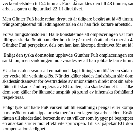
veckoarbetstiden till 54 timmar. Först då sänktes den till 48 timmar
arbetstagaren enligt artikel 22.1 i direktivet.
Men Günter Fuß hade redan drygt ett år tidigare begärt att få 48 timma
tvångsomplacerad till ledningscentralen där han fick kortare arbetstid.
Förvaltningsdomstolen i Halle konstaterade att omplaceringen var förenl
tillfogas skada för att han eller hon inte går med på att arbeta mer än 
Günther Fuß perspektiv, dels om han kan åberopa direktivet för att få 
Enligt den tyska domstolen upplevde Günther Fuß omplaceringen som ett
sänkt lön, men sänkningen motsvarades av att han jobbade färre timm
EU-domstolen svarar att en nationell lagstiftning som tillåter en sådan
per vecka blir verkningslös. När det gäller skadeståndsfrågan slår dom
skadeståndsansvar för överträdelse av unionsrätten direkt mot sin arbets
rätten till skadestånd regleras av EU-rätten, ska skadeståndet fastställas
dem som gäller för liknande anspråk på grund av inhemska förhållanden,
respekteras.
Enligt tysk rätt hade Fuß varken rätt till ersättning i pengar eller komp
har ansökt om att slippa arbeta mer än den lagenliga arbetstiden. Ersä
rättten till skadestånd beroende av ett villkor som bygger på begreppet 
en ansökan strider mot effektivitetsprincipen. Till sist påpekar EU-dom
kompensationsledighet.