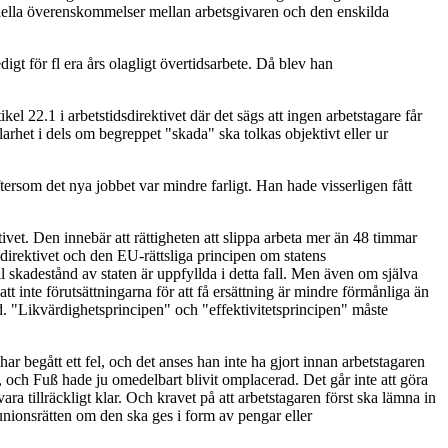
duella överenskommelser mellan arbetsgivaren och den enskilda
gt för fl era års olagligt övertidsarbete. Då blev han
l 22.1 i arbetstidsdirektivet där det sägs att ingen arbetstagare får
larhet i dels om begreppet "skada" ska tolkas objektivt eller ur
rsom det nya jobbet var mindre farligt. Han hade visserligen fått
ivet. Den innebär att rättigheten att slippa arbeta mer än 48 timmar
 direktivet och den EU-rättsliga principen om statens
ill skadestånd av staten är uppfyllda i detta fall. Men även om själva
 att inte förutsättningarna för att få ersättning är mindre förmånliga än
nd. "Likvärdighetsprincipen" och "effektivitetsprincipen" måste
har begått ett fel, och det anses han inte ha gjort innan arbetstagaren
, och Fuß hade ju omedelbart blivit omplacerad. Det går inte att göra
ra tillräckligt klar. Och kravet på att arbetstagaren först ska lämna in
 unionsrätten om den ska ges i form av pengar eller