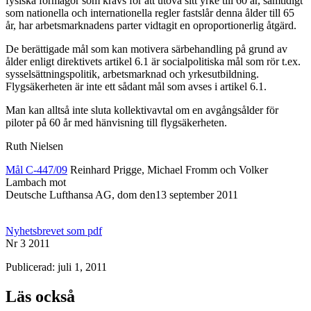
fysiska förmågor som krävs för att utöva sitt yrke till 60 år, samtidigt
som nationella och internationella regler fastslår denna ålder till 65
år, har arbetsmarknadens parter vidtagit en oproportionerlig åtgärd.
De berättigade mål som kan motivera särbehandling på grund av
ålder enligt direktivets artikel 6.1 är socialpolitiska mål som rör t.ex.
sysselsättningspolitik, arbetsmarknad och yrkesutbildning.
Flygsäkerheten är inte ett sådant mål som avses i artikel 6.1.
Man kan alltså inte sluta kollektivavtal om en avgångsålder för
piloter på 60 år med hänvisning till flygsäkerheten.
Ruth Nielsen
Mål C-447/09
Reinhard Prigge, Michael Fromm och Volker
Lambach mot
Deutsche Lufthansa AG, dom den13 september 2011
Nyhetsbrevet som pdf
Nr 3 2011
Publicerad: juli 1, 2011
Läs också