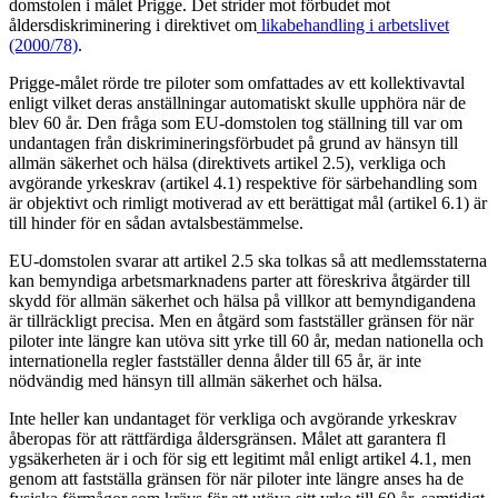
domstolen i målet Prigge. Det strider mot förbudet mot
åldersdiskriminering i direktivet om
likabehandling i arbetslivet
(2000/78)
.
Prigge-målet rörde tre piloter som omfattades av ett kollektivavtal
enligt vilket deras anställningar automatiskt skulle upphöra när de
blev 60 år. Den fråga som EU-domstolen tog ställning till var om
undantagen från diskrimineringsförbudet på grund av hänsyn till
allmän säkerhet och hälsa (direktivets artikel 2.5), verkliga och
avgörande yrkeskrav (artikel 4.1) respektive för särbehandling som
är objektivt och rimligt motiverad av ett berättigat mål (artikel 6.1) är
till hinder för en sådan avtalsbestämmelse.
EU-domstolen svarar att artikel 2.5 ska tolkas så att medlemsstaterna
kan bemyndiga arbetsmarknadens parter att föreskriva åtgärder till
skydd för allmän säkerhet och hälsa på villkor att bemyndigandena
är tillräckligt precisa. Men en åtgärd som fastställer gränsen för när
piloter inte längre kan utöva sitt yrke till 60 år, medan nationella och
internationella regler fastställer denna ålder till 65 år, är inte
nödvändig med hänsyn till allmän säkerhet och hälsa.
Inte heller kan undantaget för verkliga och avgörande yrkeskrav
åberopas för att rättfärdiga åldersgränsen. Målet att garantera fl
ygsäkerheten är i och för sig ett legitimt mål enligt artikel 4.1, men
genom att fastställa gränsen för när piloter inte längre anses ha de