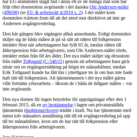
har EU-domstolen slagit fast i ännu ett av de många mål som har
följt efter domstolens avgörande i det danska
Ole Andersen-målet
(499/08)
(se
EU & arbetsrätt
4/2010 s. 2
). I det målet kom
domstolen tvärtom fram till att det stred mot direktivet att inte ge
Andersen avgångsvederlag.
Den här gången blev utgången alltså annorlunda. Enligt domstolen
skiljer sig de båda målen åt på så sätt att rätten till folkpension
inträder först när arbetstagaren har fyllt 65 år, medan rätten till
ålderspension från arbetsgivaren, som Ole Andersen-målet rörde,
inträder redan från 60 års ålder. Det nya målet skiljer sig dessutom
från målet
Toftgaard
(C-546/11)
genom att arbetstagaren bara gick
miste om en engångsersättning på högst tre månadslöner, medan
Erik Toftgaard kunde ha fått lön i ytterligare tre år om han inte hade
haft rätt till folkpension. Att tjänstemannen i det nya målet gärna
ville fortsätta yrkesarbeta – liksom de i båda de tidigare målen – var
inte avgörande.
Den nya domen får ingen betydelse för uppsägningar efter den 1
februari 2015, då en
ny bestämmelse
i lagen om privatanställda
tjänstemän (
funktionærloven
) trädde i kraft. Nu har tjänstemän med
minst tolv månaders anställning rätt till ett avgångsvederlag på upp
till tre månadslöner, även om de har rätt till folkpension eller
ålderspension från arbetsgivaren.