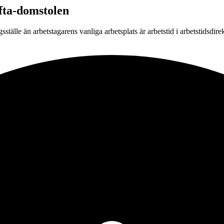
Efta-domstolen
ngsställe än arbetstagarens vanliga arbetsplats är arbetstid i arbetstids