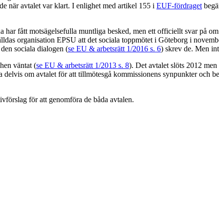
 när avtalet var klart. I enlighet med artikel 155 i
EUF-fördraget
begär
har fått motsägelsefulla muntliga besked, men ett officiellt svar på om 
das organisation EPSU att det sociala toppmötet i Göteborg i november sku
 den sociala dialogen (
se EU & arbetsrätt 1/2016 s. 6
) skrev de. Men in
hen väntat (
se EU & arbetsrätt 1/2013 s. 8
). Det avtalet slöts 2012 men r
lvis om avtalet för att tillmötesgå kommissionens synpunkter och begärde
ivförslag för att genomföra de båda avtalen.