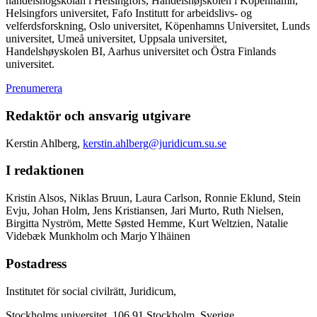
handelshögskolan i Helsingfors, Handelshøjskolen i Köpenhamn,
Helsingfors universitet, Fafo Institutt for arbeidslivs- og
velferdsforskning, Oslo universitet, Köpenhamns Universitet, Lunds
universitet, Umeå universitet, Uppsala universitet,
Handelshøyskolen BI, Aarhus universitet och Östra Finlands
universitet.
Prenumerera
Redaktör och ansvarig utgivare
Kerstin Ahlberg,
kerstin.ahlberg@juridicum.su.se
I redaktionen
Kristin Alsos, Niklas Bruun, Laura Carlson, Ronnie Eklund, Stein
Evju, Johan Holm, Jens Kristiansen, Jari Murto, Ruth Nielsen,
Birgitta Nyström, Mette Søsted Hemme, Kurt Weltzien, Natalie
Videbæk Munkholm och Marjo Ylhäinen
Postadress
Institutet för social civilrätt, Juridicum,
Stockholms universitet, 106 91 Stockholm, Sverige.