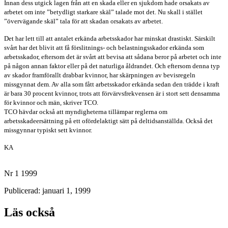
Innan dess utgick lagen från att en skada eller en sjukdom hade orsakats av
arbetet om inte ”betydligt starkare skäl” talade mot det. Nu skall i stället
”övervägande skäl” tala för att skadan orsakats av arbetet.
Det har lett till att antalet erkända arbetsskador har minskat drastiskt. Särskilt
svårt har det blivit att få förslitnings- och belastningsskador erkända som
arbetsskador, eftersom det är svårt att bevisa att sådana beror på arbetet och inte
på någon annan faktor eller på det naturliga åldrandet. Och eftersom denna typ
av skador framförallt drabbar kvinnor, har skärpningen av bevisregeln
missgynnat dem. Av alla som fått arbetsskador erkända sedan den trädde i kraft
är bara 30 procent kvinnor, trots att förvärvsfrekvensen är i stort sett densamma
för kvinnor och män, skriver TCO.
TCO hävdar också att myndigheterna tillämpar reglerna om
arbetsskadeersättning på ett ofördelaktigt sätt på deltidsanställda. Också det
missgynnar typiskt sett kvinnor.
KA
Nr 1 1999
Publicerad: januari 1, 1999
Läs också