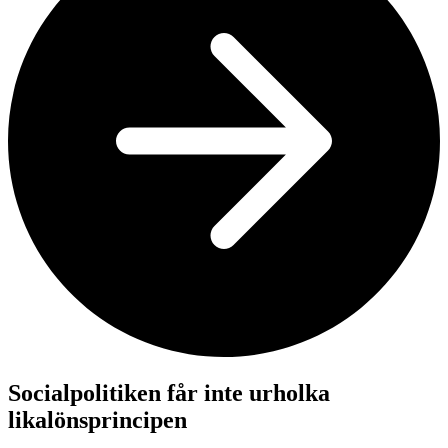
Socialpolitiken får inte urholka
likalönsprincipen