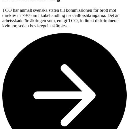
TCO har anmält svenska staten till kommissionen för brott mot
direktiv nr 79/7 om likabehandling i socialförsäkringarna. Det är
arbetsskadeförsäkringen som, enligt TCO, indirekt diskriminerar
kvinnor, sedan bevisregeln skärptes ...