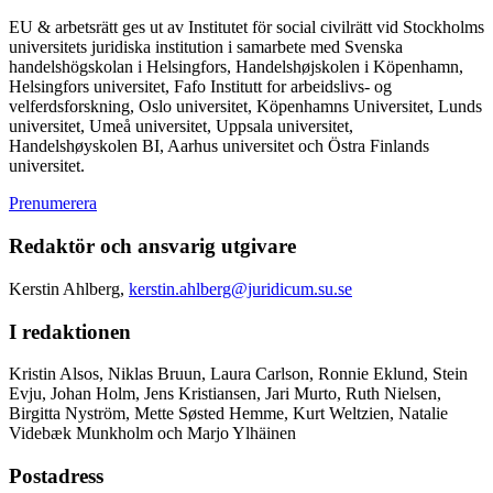
EU & arbetsrätt ges ut av Institutet för social civilrätt vid Stockholms
universitets juridiska institution i samarbete med Svenska
handelshögskolan i Helsingfors, Handelshøjskolen i Köpenhamn,
Helsingfors universitet, Fafo Institutt for arbeidslivs- og
velferdsforskning, Oslo universitet, Köpenhamns Universitet, Lunds
universitet, Umeå universitet, Uppsala universitet,
Handelshøyskolen BI, Aarhus universitet och Östra Finlands
universitet.
Prenumerera
Redaktör och ansvarig utgivare
Kerstin Ahlberg,
kerstin.ahlberg@juridicum.su.se
I redaktionen
Kristin Alsos, Niklas Bruun, Laura Carlson, Ronnie Eklund, Stein
Evju, Johan Holm, Jens Kristiansen, Jari Murto, Ruth Nielsen,
Birgitta Nyström, Mette Søsted Hemme, Kurt Weltzien, Natalie
Videbæk Munkholm och Marjo Ylhäinen
Postadress