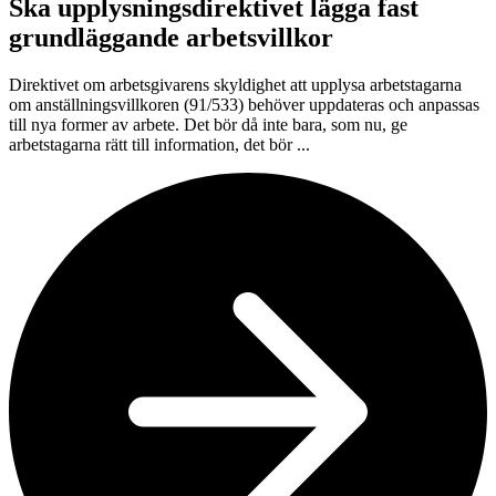
Ska upplysningsdirektivet lägga fast
grundläggande arbetsvillkor
Direktivet om arbetsgivarens skyldighet att upplysa arbetstagarna
om anställningsvillkoren (91/533) behöver uppdateras och anpassas
till nya former av arbete. Det bör då inte bara, som nu, ge
arbetstagarna rätt till information, det bör ...